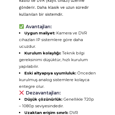
kablo ile DVR (kayıt cihazı) üzerine
gönderir. Daha klasik ve uzun süredir
kullanılan bir sistemdir.
Avantajları:
Uygun maliyet:
Kamera ve DVR
cihazları IP sistemlere göre daha
ucuzdur.
Kurulum kolaylığı:
Teknik bilgi
gereksinimi düşüktür, hızlı kurulum
yapılabilir.
Eski altyapıya uyumluluk:
Önceden
kurulmuş analog sistemlere kolayca
entegre olur.
Dezavantajları:
Düşük çözünürlük:
Genellikle 720p
– 1080p seviyesindedir.
Uzaktan erişim sınırlı:
DVR