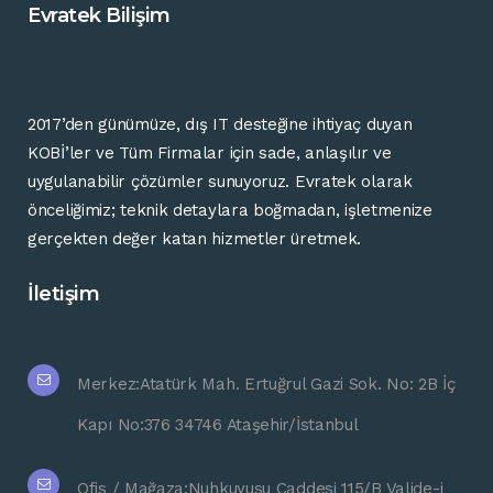
Evratek Bilişim
2017’
den günümüze
,
dış
IT
desteğine
ihtiyaç
duyan
KOBİ’ler ve Tüm Firmalar
için
sade,
anlaşılır
ve
uygulanabilir
çözümler
sunuyoruz.
Evratek
olarak
önceliğimiz;
teknik
detaylara
boğmadan,
işletmenize
gerçekten
değer
katan
hizmetler
üretmek.
İletişim
Merkez:Atatürk Mah. Ertuğrul Gazi Sok. No: 2B İç
Kapı No:376 34746 Ataşehir/İstanbul
Ofis / Mağaza:Nuhkuyusu Caddesi 115/B Valide-i