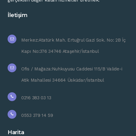
gerçekten
değer
katan
hizmetler
üretmek.
İletişim
Merkez:Atatürk Mah. Ertuğrul Gazi Sok. No: 2B İç
Kapı No:376 34746 Ataşehir/İstanbul
Ofis / Mağaza:Nuhkuyusu Caddesi 115/B Valide-i
Atik Mahallesi 34664 Üsküdar/İstanbul
0216 383 03 13
0553 379 14 59
Harita