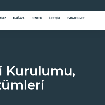
IMIZ
MAĞAZA
DESTEK
İLETIŞIM
EVRATEK.NET
i Kurulumu,
zümleri