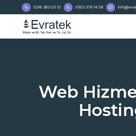
0216 383 03 13
0553 379 14 59
info@evra
Web Hizmet
Hostin