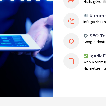
Hızlı, güveni
Kurumsa
info@sirketin
SEO Tek
Google dostu 
İçerik 
Web siteniz i
Hizmetler, İl