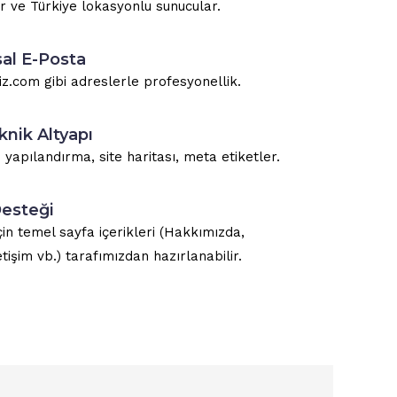
lir ve Türkiye lokasyonlu sunucular.
l E-Posta
iz.com gibi adreslerle profesyonellik.
nik Altyapı
yapılandırma, site haritası, meta etiketler.
Desteği
çin temel sayfa içerikleri (Hakkımızda,
etişim vb.) tarafımızdan hazırlanabilir.