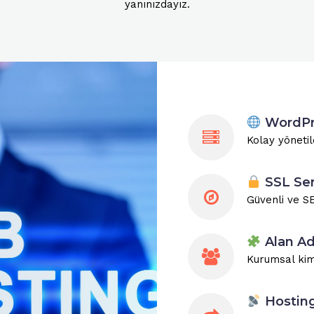
yanınızdayız.
WordPre
Kolay yönetil
SSL Sert
Güvenli ve S
Alan Ad
Kurumsal kiml
Hosting