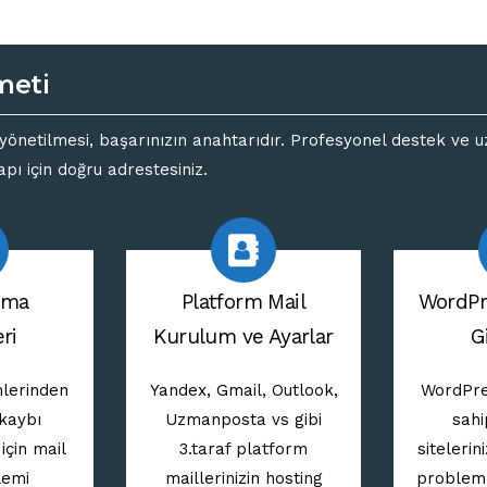
meti
ilde yönetilmesi, başarınızın anahtarıdır. Profesyonel destek v
pı için doğru adrestesiniz.
şıma
Platform Mail
WordPr
ri
Kurulum ve Ayarlar
G
mlerinden
Yandex, Gmail, Outlook,
WordPre
 kaybı
Uzmanposta vs gibi
sah
çin mail
3.taraf platform
sitelerin
lemi
maillerinizin hosting
problem