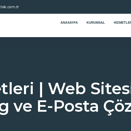
tek.com.tr
ANASAYFA
KURUMSAL
HIZMETLER
leri | Web Sites
g ve E-Posta Çö