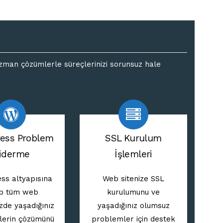
e uzman çözümlerle süreçlerinizi sorunsuz hale
ess Problem
SSL Kurulum
iderme
İşlemleri
ss altyapısına
Web sitenize SSL
ip tüm web
kurulumunu ve
izde yaşadığınız
yaşadığınız olumsuz
lerin çözümünü
problemler için destek