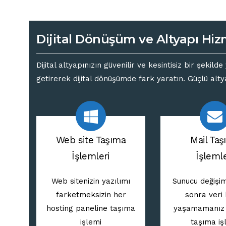
Dijital Dönüşüm ve Altyapı Hiz
Dijital altyapınızın güvenilir ve kesintisiz bir şek
getirerek dijital dönüşümde fark yaratın. Güçlü altya
Web site Taşıma
Mail Ta
İşlemleri
İşlemle
Web sitenizin yazılımı
Sunucu değişi
farketmeksizin her
sonra veri
hosting paneline taşıma
yaşamamanız i
işlemi
taşıma iş