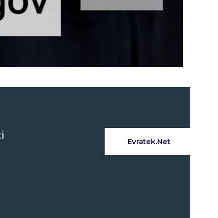
i
Evratek.Net