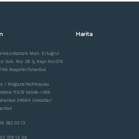
im
Harita
rkez:Atatürk Mah. Ertuğrul
zi Sok. No: 2B İç Kapı No:376
746 Ataşehir/İstanbul
is / Mağaza:Nuhkuyusu
ddesi 115/B Valide-i Atik
hallesi 34664 Üsküdar/
tanbul
16 383 03 13
53 379 14 59