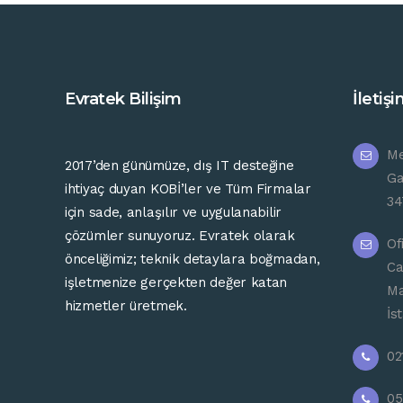
Evratek Bilişim
İletiş
Me
2017’
den günümüze
,
dış
IT
desteğine
Ga
ihtiyaç
duyan
KOBİ’ler ve Tüm Firmalar
34
için
sade,
anlaşılır
ve
uygulanabilir
çözümler
sunuyoruz.
Evratek
olarak
Of
önceliğimiz;
teknik
detaylara
boğmadan,
Ca
işletmenize
gerçekten
değer
katan
Ma
hizmetler
üretmek.
İs
02
05