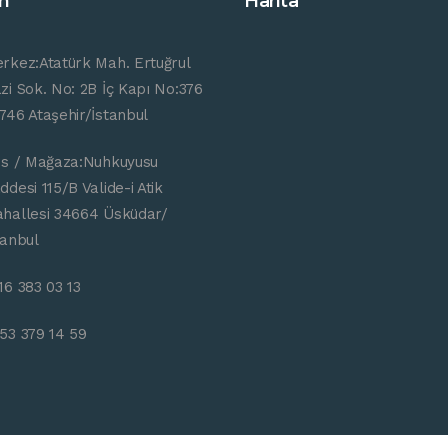
im
Harita
rkez:Atatürk Mah. Ertuğrul
zi Sok. No: 2B İç Kapı No:376
746 Ataşehir/İstanbul
is / Mağaza:Nuhkuyusu
ddesi 115/B Valide-i Atik
hallesi 34664 Üsküdar/
tanbul
16 383 03 13
53 379 14 59