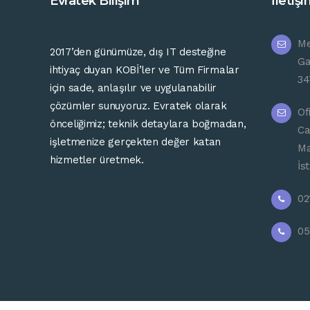
Evratek Bilişim
İletiş
Me
2017’
den günümüze
,
dış
IT
desteğine
Ga
ihtiyaç
duyan
KOBİ’ler ve Tüm Firmalar
34
için
sade,
anlaşılır
ve
uygulanabilir
çözümler
sunuyoruz.
Evratek
olarak
Of
önceliğimiz;
teknik
detaylara
boğmadan,
Ca
işletmenize
gerçekten
değer
katan
Ma
hizmetler
üretmek.
İs
02
05