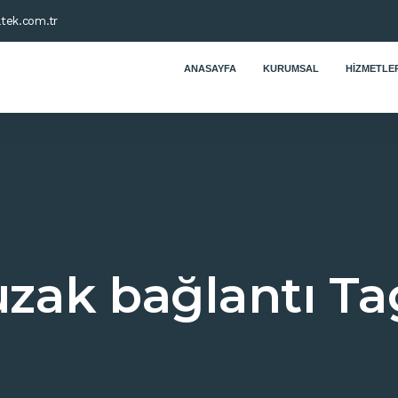
tek.com.tr
ANASAYFA
KURUMSAL
HIZMETLER
uzak bağlantı Ta