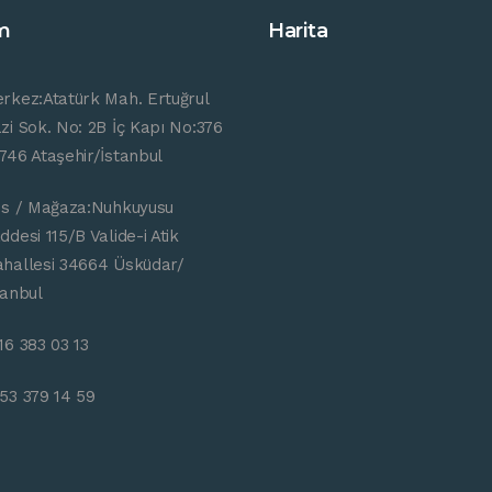
im
Harita
rkez:Atatürk Mah. Ertuğrul
zi Sok. No: 2B İç Kapı No:376
746 Ataşehir/İstanbul
is / Mağaza:Nuhkuyusu
ddesi 115/B Valide-i Atik
hallesi 34664 Üsküdar/
tanbul
16 383 03 13
53 379 14 59