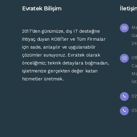
Evratek Bilişim
İletiş
Me
2017’
den günümüze
,
dış
IT
desteğine
Ga
ihtiyaç
duyan
KOBİ’ler ve Tüm Firmalar
34
için
sade,
anlaşılır
ve
uygulanabilir
çözümler
sunuyoruz.
Evratek
olarak
Of
önceliğimiz;
teknik
detaylara
boğmadan,
Ca
işletmenize
gerçekten
değer
katan
Ma
hizmetler
üretmek.
İs
02
05